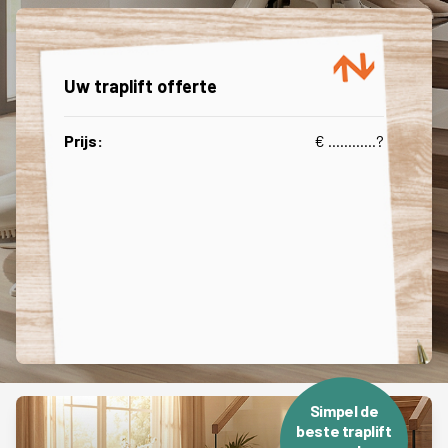
Uw traplift offerte
Prijs:
€ ............
?
Simpel de
beste traplift